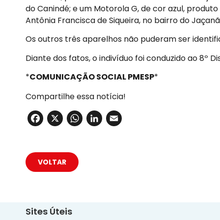
do Canindé; e um Motorola G, de cor azul, produto
Antônia Francisca de Siqueira, no bairro do Jaçanã
Os outros três aparelhos não puderam ser identifi
Diante dos fatos, o indivíduo foi conduzido ao 8º D
*
COMUNICAÇÃO SOCIAL PMESP
*
Compartilhe essa notícia!
Facebook
X
WhatsApp
LinkedIn
Email
VOLTAR
Sites Úteis