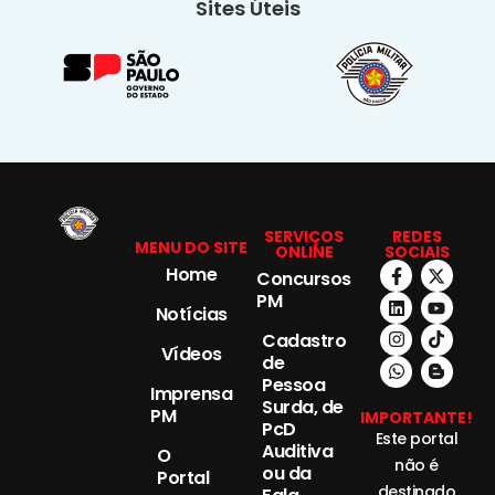
Sites Úteis
SERVIÇOS
REDES
MENU DO SITE
ONLINE
SOCIAIS
Home
Concursos
PM
Notícias
Cadastro
Vídeos
de
Pessoa
Imprensa
Surda, de
PM
IMPORTANTE!
PcD
Este portal
Auditiva
O
não é
ou da
Portal
destinado