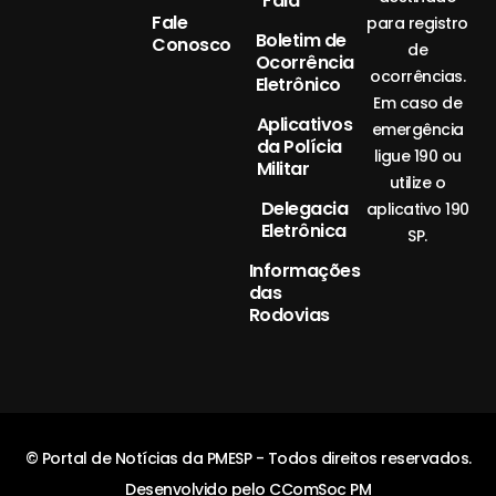
Fala
Fale
para registro
Boletim de
Conosco
de
Ocorrência
ocorrências.
Eletrônico
Em caso de
Aplicativos
emergência
da Polícia
ligue 190 ou
Militar
utilize o
Delegacia
aplicativo 190
Eletrônica
SP.
Informações
das
Rodovias
© Portal de Notícias da PMESP - Todos direitos reservados.
Desenvolvido pelo CComSoc PM