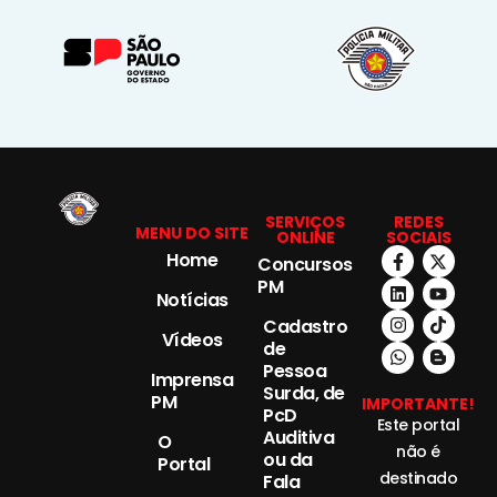
SERVIÇOS
REDES
MENU DO SITE
ONLINE
SOCIAIS
Home
Concursos
PM
Notícias
Cadastro
Vídeos
de
Pessoa
Imprensa
Surda, de
PM
IMPORTANTE!
PcD
Este portal
Auditiva
O
não é
ou da
Portal
destinado
Fala