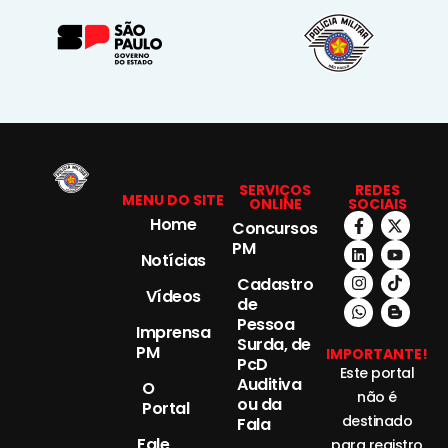
SERVIÇOS
REDES
MENU DO SITE
ONLINE
SOCIAIS
Home
Concursos
PM
Notícias
Cadastro
Vídeos
de
Pessoa
Imprensa
Surda, de
PM
IMPORTANTE!
PcD
Este portal
Auditiva
O
não é
ou da
Portal
destinado
Fala
Fale
para registro