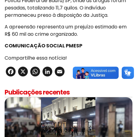
Polícia Federal de Bauru/SP, onde as drogas foram
pesadas, totalizando 11,7 quilos. O indivíduo
permaneceu preso à disposição da Justiça.
A apreensão representa um prejuízo estimado em
R$ 60 mil ao crime organizado.
COMUNICAÇÃO SOCIAL PMESP
Compartilhe essa notícia!
Facebook
X
WhatsApp
LinkedIn
Email
Publicações recentes