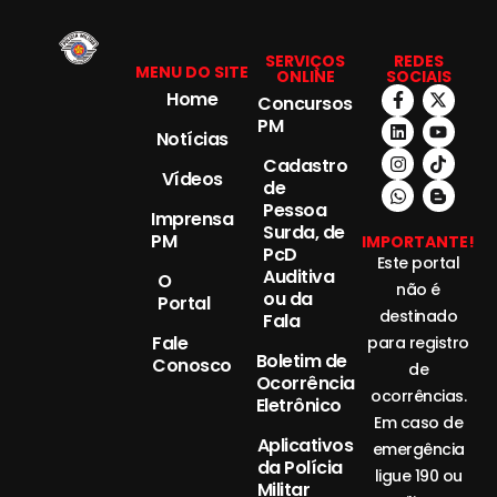
SERVIÇOS
REDES
MENU DO SITE
ONLINE
SOCIAIS
Home
Concursos
PM
Notícias
Cadastro
Vídeos
de
Pessoa
Imprensa
Surda, de
PM
IMPORTANTE!
PcD
Este portal
Auditiva
O
não é
ou da
Portal
destinado
Fala
Fale
para registro
Boletim de
Conosco
de
Ocorrência
ocorrências.
Eletrônico
Em caso de
Aplicativos
emergência
da Polícia
ligue 190 ou
Militar