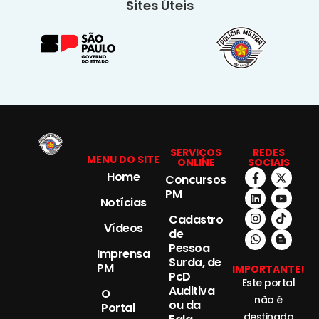
Sites Úteis
SERVIÇOS
REDES
MENU DO SITE
ONLINE
SOCIAIS
Home
Concursos
PM
Notícias
Cadastro
Vídeos
de
Pessoa
Imprensa
Surda, de
PM
IMPORTANTE!
PcD
Este portal
Auditiva
O
não é
ou da
Portal
destinado