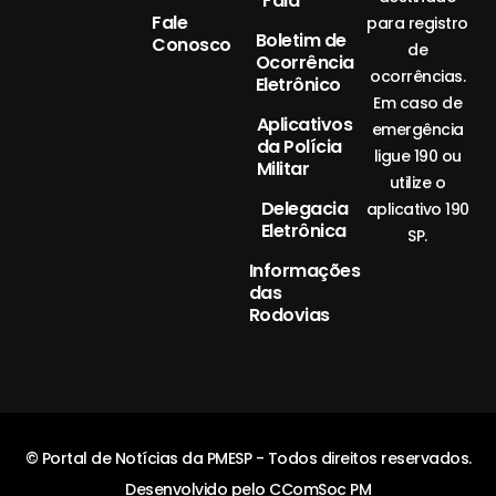
Fala
Fale
para registro
Boletim de
Conosco
de
Ocorrência
ocorrências.
Eletrônico
Em caso de
Aplicativos
emergência
da Polícia
ligue 190 ou
Militar
utilize o
Delegacia
aplicativo 190
Eletrônica
SP.
Informações
das
Rodovias
© Portal de Notícias da PMESP - Todos direitos reservados.
Desenvolvido pelo CComSoc PM