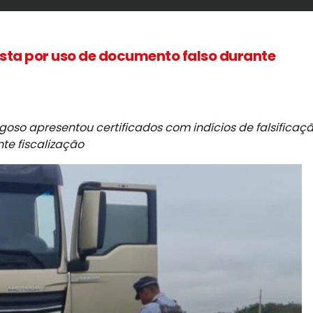
ista por uso de documento falso durante
oso apresentou certificados com indícios de falsificaç
te fiscalização