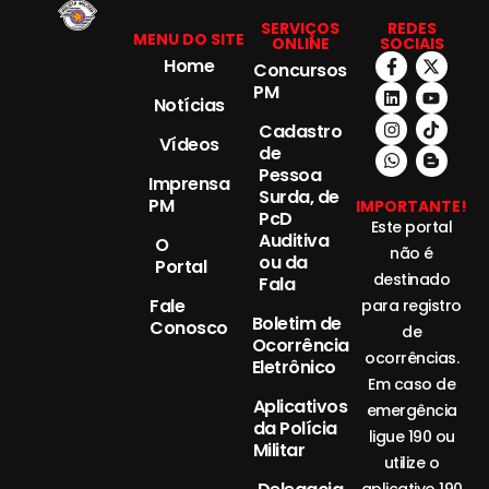
SERVIÇOS
REDES
MENU DO SITE
ONLINE
SOCIAIS
Home
Concursos
PM
Notícias
Cadastro
Vídeos
de
Pessoa
Imprensa
Surda, de
PM
IMPORTANTE!
PcD
Este portal
Auditiva
O
não é
ou da
Portal
destinado
Fala
Fale
para registro
Boletim de
Conosco
de
Ocorrência
ocorrências.
Eletrônico
Em caso de
Aplicativos
emergência
da Polícia
ligue 190 ou
Militar
utilize o
aplicativo 190