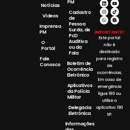
PM
Notícias
Cadastro
Vídeos
de
Pessoa
Imprensa
Surda, de
PM
IMPORTANTE!
PcD
Este portal
Auditiva
O
não é
ou da
Portal
destinado
Fala
Fale
para registro
Boletim de
Conosco
de
Ocorrência
ocorrências.
Eletrônico
Em caso de
Aplicativos
emergência
da Polícia
ligue 190 ou
Militar
utilize o
Delegacia
aplicativo 190
Eletrônica
SP.
Informações
das