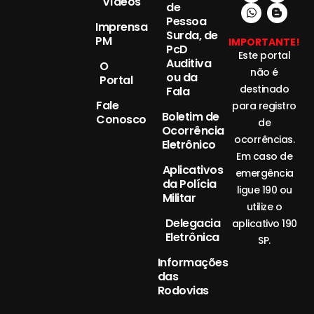
Vídeos
de
Pessoa
Imprensa
Surda, de
PM
IMPORTANTE!
PcD
Este portal
Auditiva
O
não é
ou da
Portal
destinado
Fala
Fale
para registro
Boletim de
Conosco
de
Ocorrência
ocorrências.
Eletrônico
Em caso de
Aplicativos
emergência
da Polícia
ligue 190 ou
Militar
utilize o
Delegacia
aplicativo 190
Eletrônica
SP.
Informações
das
Rodovias