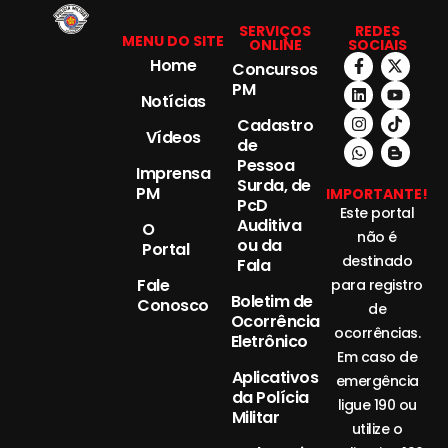
SERVIÇOS
REDES
MENU DO SITE
ONLINE
SOCIAIS
Home
Concursos
PM
Notícias
Cadastro
Vídeos
de
Pessoa
Imprensa
Surda, de
PM
IMPORTANTE!
PcD
Este portal
Auditiva
O
não é
ou da
Portal
destinado
Fala
Fale
para registro
Boletim de
Conosco
de
Ocorrência
ocorrências.
Eletrônico
Em caso de
Aplicativos
emergência
da Polícia
ligue 190 ou
Militar
utilize o