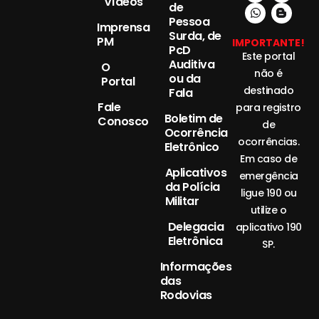
Vídeos
de
Pessoa
Imprensa
Surda, de
PM
IMPORTANTE!
PcD
Este portal
Auditiva
O
não é
ou da
Portal
destinado
Fala
Fale
para registro
Boletim de
Conosco
de
Ocorrência
ocorrências.
Eletrônico
Em caso de
Aplicativos
emergência
da Polícia
ligue 190 ou
Militar
utilize o
Delegacia
aplicativo 190
Eletrônica
SP.
Informações
das
Rodovias