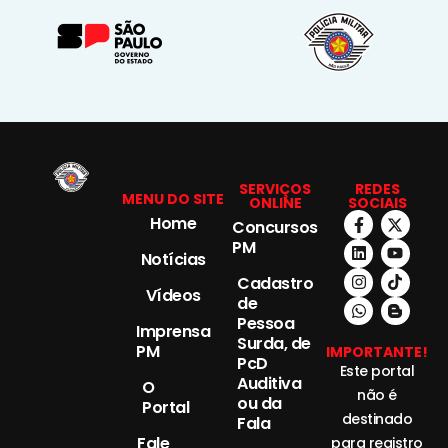
SERVIÇOS
REDES
MENU DO SITE
ONLINE
SOCIAIS
Home
Concursos
PM
Notícias
Cadastro
Vídeos
de
Pessoa
Imprensa
Surda, de
PM
IMPORTANTE!
PcD
Este portal
Auditiva
O
não é
ou da
Portal
destinado
Fala
Fale
para registro