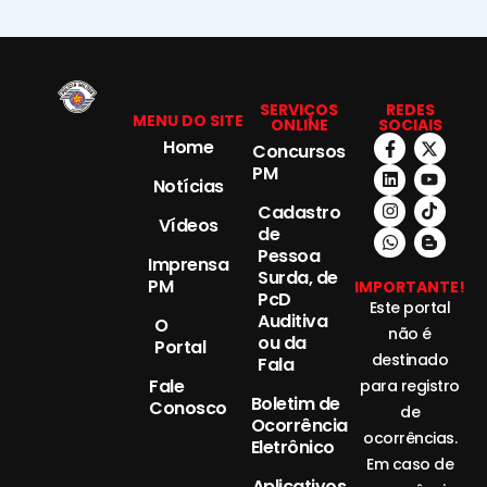
SERVIÇOS
REDES
MENU DO SITE
ONLINE
SOCIAIS
Home
Concursos
PM
Notícias
Cadastro
Vídeos
de
Pessoa
Imprensa
Surda, de
PM
IMPORTANTE!
PcD
Este portal
Auditiva
O
não é
ou da
Portal
destinado
Fala
Fale
para registro
Boletim de
Conosco
de
Ocorrência
ocorrências.
Eletrônico
Em caso de
Aplicativos