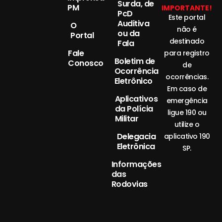
Surda, de
PM
IMPORTANTE!
PcD
Este portal
Auditiva
O
não é
ou da
Portal
destinado
Fala
Fale
para registro
Boletim de
Conosco
de
Ocorrência
ocorrências.
Eletrônico
Em caso de
Aplicativos
emergência
da Polícia
ligue 190 ou
Militar
utilize o
Delegacia
aplicativo 190
Eletrônica
SP.
Informações
das
Rodovias