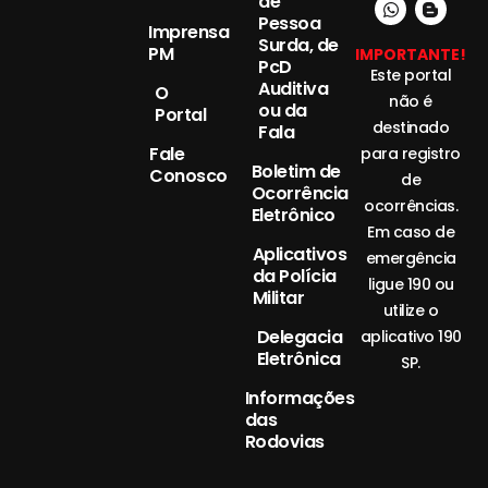
de
Pessoa
Imprensa
Surda, de
PM
IMPORTANTE!
PcD
Este portal
Auditiva
O
não é
ou da
Portal
destinado
Fala
Fale
para registro
Boletim de
Conosco
de
Ocorrência
ocorrências.
Eletrônico
Em caso de
Aplicativos
emergência
da Polícia
ligue 190 ou
Militar
utilize o
Delegacia
aplicativo 190
Eletrônica
SP.
Informações
das
Rodovias