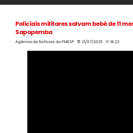
Policiais militares salvam bebê de 11 m
Sapopemba
Agência de Notícias da PMESP
21/07/2025
18:23