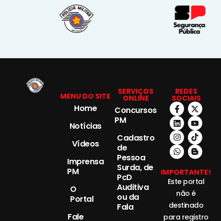
SERVIÇOS
REDES
MENU DO SITE
ONLINE
SOCIAIS
Home
Concursos
PM
Notícias
Cadastro
Vídeos
de
Pessoa
Imprensa
Surda, de
PM
IMPORTANTE!
PcD
Este portal
Auditiva
O
não é
ou da
Portal
destinado
Fala
Fale
para registro