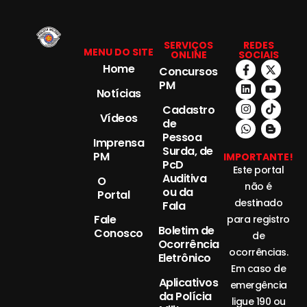
SERVIÇOS
REDES
MENU DO SITE
ONLINE
SOCIAIS
Home
Concursos
PM
Notícias
Cadastro
Vídeos
de
Pessoa
Imprensa
Surda, de
PM
IMPORTANTE!
PcD
Este portal
Auditiva
O
não é
ou da
Portal
destinado
Fala
Fale
para registro
Boletim de
Conosco
de
Ocorrência
ocorrências.
Eletrônico
Em caso de
Aplicativos
emergência
da Polícia
ligue 190 ou