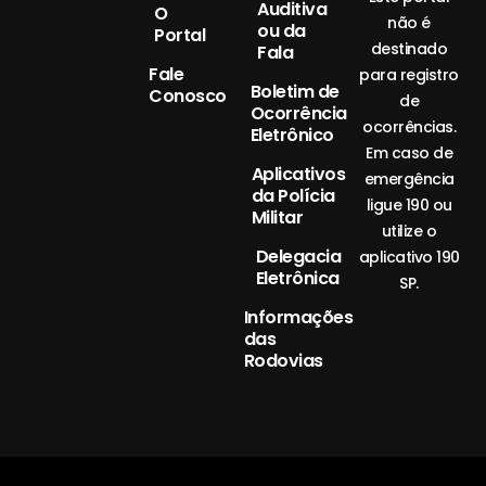
Auditiva
O
não é
ou da
Portal
destinado
Fala
Fale
para registro
Boletim de
Conosco
de
Ocorrência
ocorrências.
Eletrônico
Em caso de
Aplicativos
emergência
da Polícia
ligue 190 ou
Militar
utilize o
Delegacia
aplicativo 190
Eletrônica
SP.
Informações
das
Rodovias