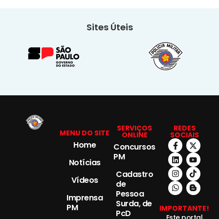
Sites Úteis
SERVIÇOS
REDES
MENU DO SITE
ONLINE
SOCIAIS
Home
Concursos
PM
Notícias
Cadastro
Vídeos
de
Pessoa
Imprensa
Surda, de
PM
IMPORTANTE!
PcD
Este portal