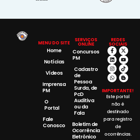
SERVIÇOS
REDES
MENU DO SITE
ONLINE
SOCIAIS
Home
Concursos
PM
Notícias
Cadastro
Vídeos
de
Pessoa
Imprensa
Surda, de
PM
IMPORTANTE!
PcD
Este portal
Auditiva
O
não é
ou da
Portal
destinado
Fala
Fale
para registro
Boletim de
Conosco
de
Ocorrência
ocorrências.
Eletrônico