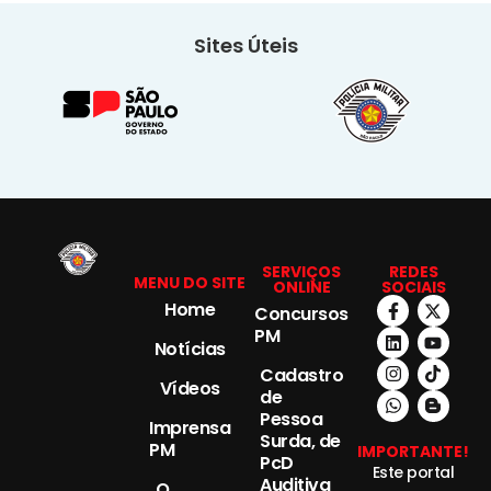
Sites Úteis
SERVIÇOS
REDES
MENU DO SITE
ONLINE
SOCIAIS
Home
Concursos
PM
Notícias
Cadastro
Vídeos
de
Pessoa
Imprensa
Surda, de
PM
IMPORTANTE!
PcD
Este portal
Auditiva
O