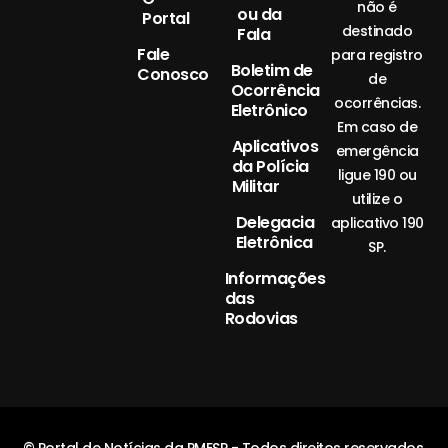
não é
ou da
Portal
destinado
Fala
Fale
para registro
Boletim de
Conosco
de
Ocorrência
ocorrências.
Eletrônico
Em caso de
Aplicativos
emergência
da Polícia
ligue 190 ou
Militar
utilize o
Delegacia
aplicativo 190
Eletrônica
SP.
Informações
das
Rodovias