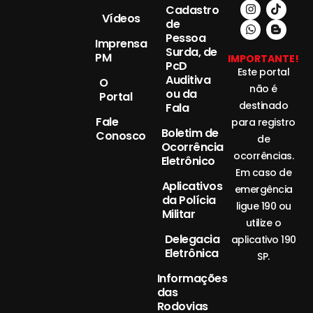
Cadastro
Vídeos
de
Pessoa
Imprensa
Surda, de
PM
IMPORTANTE!
PcD
Este portal
Auditiva
O
não é
ou da
Portal
destinado
Fala
Fale
para registro
Boletim de
Conosco
de
Ocorrência
ocorrências.
Eletrônico
Em caso de
Aplicativos
emergência
da Polícia
ligue 190 ou
Militar
utilize o
Delegacia
aplicativo 190
Eletrônica
SP.
Informações
das
Rodovias