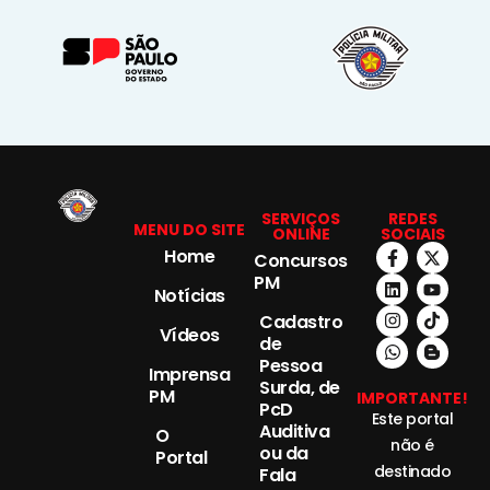
SERVIÇOS
REDES
MENU DO SITE
ONLINE
SOCIAIS
Home
Concursos
PM
Notícias
Cadastro
Vídeos
de
Pessoa
Imprensa
Surda, de
PM
IMPORTANTE!
PcD
Este portal
Auditiva
O
não é
ou da
Portal
destinado
Fala