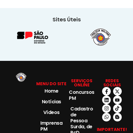
Sites Úteis
SERVIÇOS
REDES
MENU DO SITE
ONLINE
SOCIAIS
Home
Concursos
PM
Notícias
Cadastro
Vídeos
de
Pessoa
Imprensa
Surda, de
PM
IMPORTANTE!
PcD