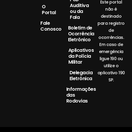
Este portal
Auditiva
O
não é
ou da
Portal
destinado
Fala
Fale
para registro
Boletim de
Conosco
de
Ocorrência
ocorrências.
Eletrônico
Em caso de
Aplicativos
emergência
da Polícia
ligue 190 ou
Militar
utilize o
Delegacia
aplicativo 190
Eletrônica
SP.
Informações
das
Rodovias