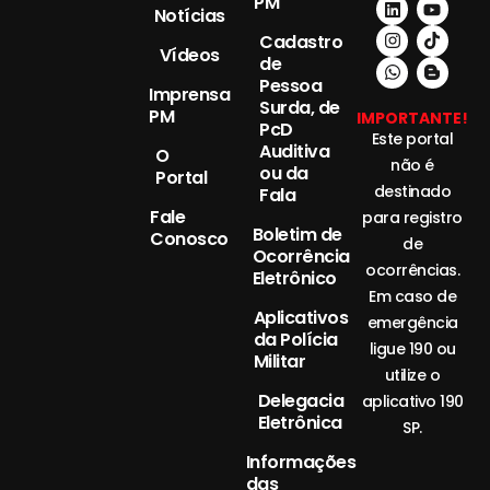
PM
Notícias
Cadastro
Vídeos
de
Pessoa
Imprensa
Surda, de
PM
IMPORTANTE!
PcD
Este portal
Auditiva
O
não é
ou da
Portal
destinado
Fala
Fale
para registro
Boletim de
Conosco
de
Ocorrência
ocorrências.
Eletrônico
Em caso de
Aplicativos
emergência
da Polícia
ligue 190 ou
Militar
utilize o
Delegacia
aplicativo 190
Eletrônica
SP.
Informações
das