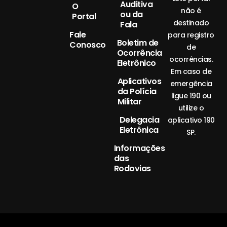
Auditiva
O
não é
ou da
Portal
destinado
Fala
Fale
para registro
Boletim de
Conosco
de
Ocorrência
ocorrências.
Eletrônico
Em caso de
Aplicativos
emergência
da Polícia
ligue 190 ou
Militar
utilize o
Delegacia
aplicativo 190
Eletrônica
SP.
Informações
das
Rodovias