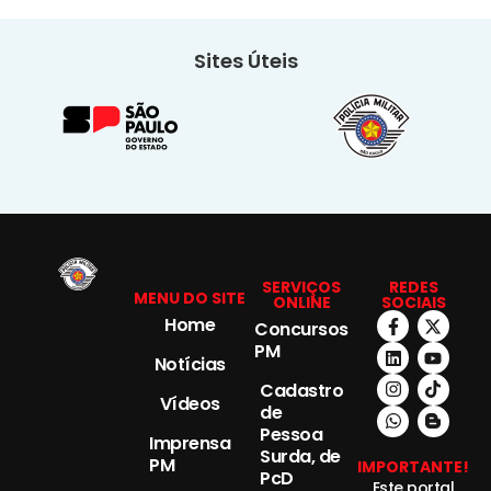
Sites Úteis
SERVIÇOS
REDES
MENU DO SITE
ONLINE
SOCIAIS
Home
Concursos
PM
Notícias
Cadastro
Vídeos
de
Pessoa
Imprensa
Surda, de
PM
IMPORTANTE!
PcD
Este portal