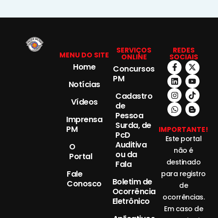
SERVIÇOS
REDES
MENU DO SITE
ONLINE
SOCIAIS
Home
Concursos
PM
Notícias
Cadastro
Vídeos
de
Pessoa
Imprensa
Surda, de
PM
IMPORTANTE!
PcD
Este portal
Auditiva
O
não é
ou da
Portal
destinado
Fala
Fale
para registro
Boletim de
Conosco
de
Ocorrência
ocorrências.
Eletrônico
Em caso de