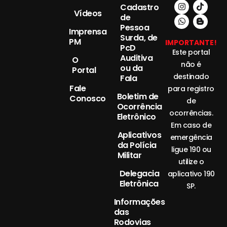
Cadastro
Vídeos
de
Pessoa
Imprensa
Surda, de
PM
IMPORTANTE!
PcD
Este portal
Auditiva
O
não é
ou da
Portal
destinado
Fala
Fale
para registro
Boletim de
Conosco
de
Ocorrência
ocorrências.
Eletrônico
Em caso de
Aplicativos
emergência
da Polícia
ligue 190 ou
Militar
utilize o
Delegacia
aplicativo 190
Eletrônica
SP.
Informações
das
Rodovias