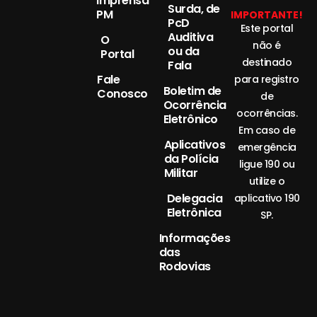
Imprensa
Surda, de
PM
IMPORTANTE!
PcD
Este portal
Auditiva
O
não é
ou da
Portal
destinado
Fala
Fale
para registro
Boletim de
Conosco
de
Ocorrência
ocorrências.
Eletrônico
Em caso de
Aplicativos
emergência
da Polícia
ligue 190 ou
Militar
utilize o
Delegacia
aplicativo 190
Eletrônica
SP.
Informações
das
Rodovias