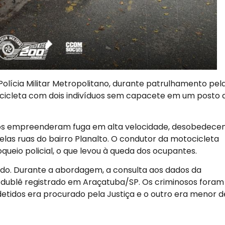
 Polícia Militar Metropolitano, durante patrulhamento pel
cicleta com dois indivíduos sem capacete em um posto 
tos empreenderam fuga em alta velocidade, desobedece
las ruas do bairro Planalto. O condutor da motocicleta
queio policial, o que levou à queda dos ocupantes.
etido. Durante a abordagem, a consulta aos dados da
o dublê registrado em Araçatuba/SP. Os criminosos foram
 detidos era procurado pela Justiça e o outro era menor d