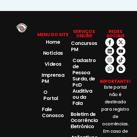
SERVIÇOS
REDES
MENU DO SITE
ONLINE
SOCIAIS
Home
Concursos
PM
Notícias
Cadastro
Vídeos
de
Pessoa
Imprensa
Surda, de
PM
IMPORTANTE!
PcD
Este portal
Auditiva
O
não é
ou da
Portal
destinado
Fala
Fale
para registro
Boletim de
Conosco
de
Ocorrência
ocorrências.
Eletrônico
Em caso de