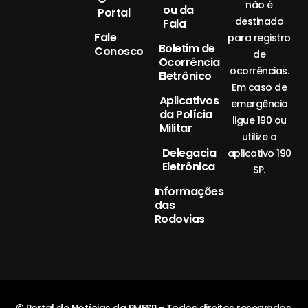
não é
ou da
Portal
destinado
Fala
Fale
para registro
Boletim de
Conosco
de
Ocorrência
ocorrências.
Eletrônico
Em caso de
Aplicativos
emergência
da Polícia
ligue 190 ou
Militar
utilize o
Delegacia
aplicativo 190
Eletrônica
SP.
Informações
das
Rodovias