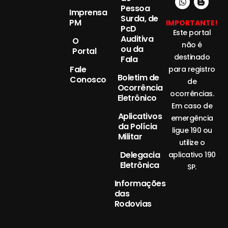
Pessoa
Imprensa
Surda, de
PM
IMPORTANTE!
PcD
Este portal
Auditiva
O
não é
ou da
Portal
destinado
Fala
Fale
para registro
Boletim de
Conosco
de
Ocorrência
ocorrências.
Eletrônico
Em caso de
Aplicativos
emergência
da Polícia
ligue 190 ou
Militar
utilize o
Delegacia
aplicativo 190
Eletrônica
SP.
Informações
das
Rodovias