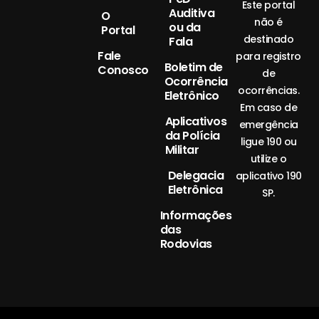
Este portal
Auditiva
O
não é
ou da
Portal
destinado
Fala
Fale
para registro
Boletim de
Conosco
de
Ocorrência
ocorrências.
Eletrônico
Em caso de
Aplicativos
emergência
da Polícia
ligue 190 ou
Militar
utilize o
Delegacia
aplicativo 190
Eletrônica
SP.
Informações
das
Rodovias