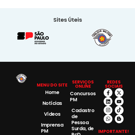
Sites Úteis
SERVIÇOS
REDES
MENU DO SITE
ONLINE
SOCIAIS
Home
Concursos
PM
Notícias
Cadastro
Vídeos
de
Pessoa
Imprensa
Surda, de
PM
IMPORTANTE!
PcD