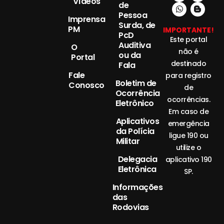
Vídeos
de
Pessoa
Imprensa
Surda, de
PM
IMPORTANTE!
PcD
Este portal
Auditiva
O
não é
ou da
Portal
destinado
Fala
Fale
para registro
Boletim de
Conosco
de
Ocorrência
ocorrências.
Eletrônico
Em caso de
Aplicativos
emergência
da Polícia
ligue 190 ou
Militar
utilize o
Delegacia
aplicativo 190
Eletrônica
SP.
Informações
das
Rodovias