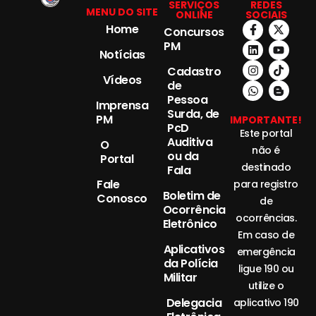
SERVIÇOS
REDES
MENU DO SITE
ONLINE
SOCIAIS
Home
Concursos
PM
Notícias
Cadastro
Vídeos
de
Pessoa
Imprensa
Surda, de
PM
IMPORTANTE!
PcD
Este portal
Auditiva
O
não é
ou da
Portal
destinado
Fala
Fale
para registro
Boletim de
Conosco
de
Ocorrência
ocorrências.
Eletrônico
Em caso de
Aplicativos
emergência
da Polícia
ligue 190 ou
Militar
utilize o
Delegacia
aplicativo 190