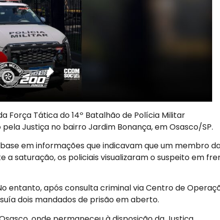
 da Força Tática do 14º Batalhão de Polícia Militar
pela Justiça no bairro Jardim Bonança, em Osasco/SP.
m base em informações que indicavam que um membro d
e a saturação, os policiais visualizaram o suspeito em fre
. No entanto, após consulta criminal via Centro de Operaç
ossuía dois mandados de prisão em aberto.
de Osasco, onde permaneceu à disposição da Justiça.