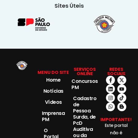
Sites Úteis
SERVIÇOS
REDES
MENU DO SITE
ONLINE
SOCIAIS
Home
Concursos
PM
Notícias
Cadastro
Vídeos
de
Pessoa
Imprensa
Surda, de
PM
IMPORTANTE!
PcD
Este portal
Auditiva
O
não é
ou da
Portal