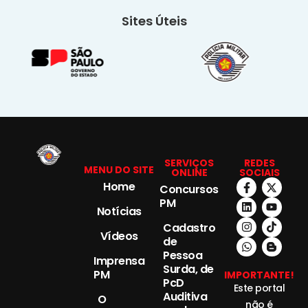
Sites Úteis
SERVIÇOS
REDES
MENU DO SITE
ONLINE
SOCIAIS
Home
Concursos
PM
Notícias
Cadastro
Vídeos
de
Pessoa
Imprensa
Surda, de
PM
IMPORTANTE!
PcD
Este portal
Auditiva
O
não é