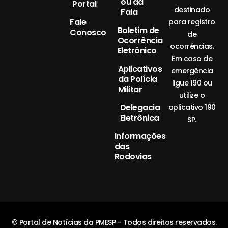
ou da
Portal
destinado
Fala
Fale
para registro
Boletim de
Conosco
de
Ocorrência
ocorrências.
Eletrônico
Em caso de
Aplicativos
emergência
da Polícia
ligue 190 ou
Militar
utilize o
Delegacia
aplicativo 190
Eletrônica
SP.
Informações
das
Rodovias
© Portal de Notícias da PMESP - Todos direitos reservados.