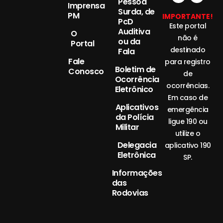
Pessoa
Imprensa
Surda, de
PM
IMPORTANTE!
PcD
Este portal
Auditiva
O
não é
ou da
Portal
destinado
Fala
Fale
para registro
Boletim de
Conosco
de
Ocorrência
ocorrências.
Eletrônico
Em caso de
Aplicativos
emergência
da Polícia
ligue 190 ou
Militar
utilize o
Delegacia
aplicativo 190
Eletrônica
SP.
Informações
das
Rodovias