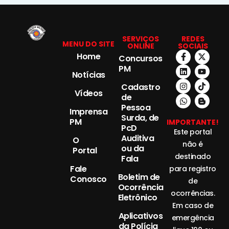
SERVIÇOS
REDES
MENU DO SITE
ONLINE
SOCIAIS
Home
Concursos
PM
Notícias
Cadastro
Vídeos
de
Pessoa
Imprensa
Surda, de
PM
IMPORTANTE!
PcD
Este portal
Auditiva
O
não é
ou da
Portal
destinado
Fala
Fale
para registro
Boletim de
Conosco
de
Ocorrência
ocorrências.
Eletrônico
Em caso de
Aplicativos
emergência
da Polícia