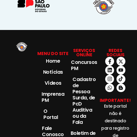
SERVIÇOS
REDES
MENU DO SITE
ONLINE
SOCIAIS
Home
Concursos
PM
Notícias
Cadastro
Vídeos
de
Pessoa
Imprensa
Surda, de
PM
IMPORTANTE!
PcD
Este portal
Auditiva
O
não é
ou da
Portal
destinado
Fala
Fale
para registro
Boletim de
Conosco
de