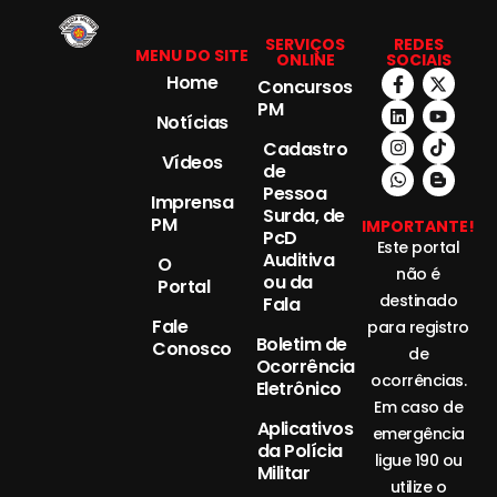
SERVIÇOS
REDES
MENU DO SITE
ONLINE
SOCIAIS
Home
Concursos
PM
Notícias
Cadastro
Vídeos
de
Pessoa
Imprensa
Surda, de
PM
IMPORTANTE!
PcD
Este portal
Auditiva
O
não é
ou da
Portal
destinado
Fala
Fale
para registro
Boletim de
Conosco
de
Ocorrência
ocorrências.
Eletrônico
Em caso de
Aplicativos
emergência
da Polícia
ligue 190 ou
Militar
utilize o