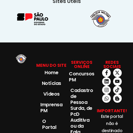
Sites Úteis
SERVIÇOS
REDES
MENU DO SITE
ONLINE
SOCIAIS
Home
Concursos
PM
Notícias
Cadastro
Vídeos
de
Pessoa
Imprensa
Surda, de
PM
IMPORTANTE!
PcD
Este portal
Auditiva
O
não é
ou da
Portal
destinado
Fala