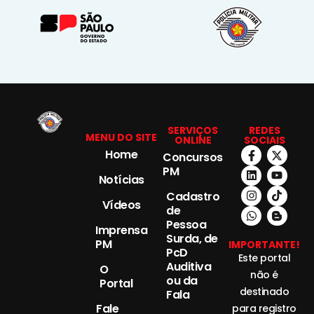
SERVIÇOS
REDES
MENU DO SITE
ONLINE
SOCIAIS
Home
Concursos
PM
Notícias
Cadastro
Vídeos
de
Pessoa
Imprensa
Surda, de
PM
IMPORTANTE!
PcD
Este portal
Auditiva
O
não é
ou da
Portal
destinado
Fala
Fale
para registro