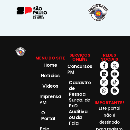
SERVIÇOS
REDES
MENU DO SITE
ONLINE
SOCIAIS
Home
Concursos
PM
Notícias
Cadastro
Vídeos
de
Pessoa
Imprensa
Surda, de
PM
IMPORTANTE!
PcD
Este portal
Auditiva
O
não é
ou da
Portal
destinado
Fala
Fale
para registro