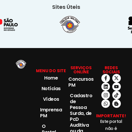
Sites Úteis
SERVIÇOS
REDES
MENU DO SITE
ONLINE
SOCIAIS
Home
Concursos
PM
Notícias
Cadastro
Vídeos
de
Pessoa
Imprensa
Surda, de
PM
IMPORTANTE!
PcD
Este portal
Auditiva
O
não é
ou da