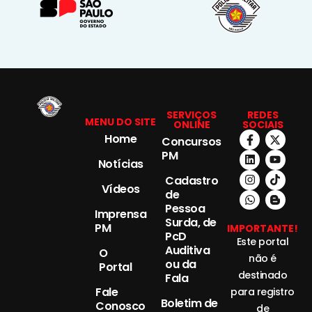
SERVIÇOS
REDES
MENU DO SITE
ONLINE
SOCIAIS
Home
Concursos
PM
Notícias
Cadastro
Vídeos
de
Pessoa
Imprensa
Surda, de
PM
IMPORTANTE!
PcD
Este portal
Auditiva
O
não é
ou da
Portal
destinado
Fala
Fale
para registro
Boletim de
Conosco
de