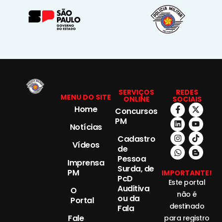
SERVIÇOS
REDES
MENU DO SITE
ONLINE
SOCIAIS
Home
Concursos
PM
Notícias
Cadastro
Vídeos
de
Pessoa
Imprensa
Surda, de
PM
IMPORTANTE!
PcD
Este portal
Auditiva
O
não é
ou da
Portal
destinado
Fala
Fale
para registro